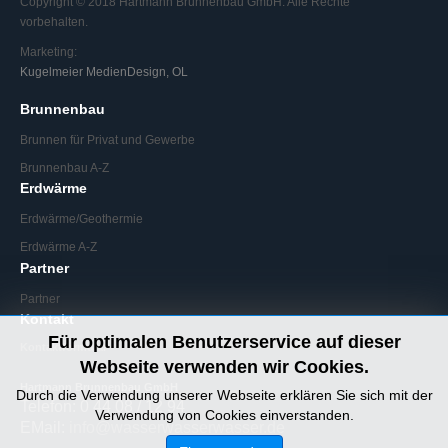
Copyright © 2018 Hartmann Brunnenbau GmbH. Alle Rechte
vorbehalten.
Marketing:
Kugelmeier MedienDesign, OL
Brunnenbau
Brunnen für Privat und Gewerbe
Brunnenbau A-Z
Erdwärme
Erdwärme/Geothermie
Erdwärme A-Z
Partner
Partner
Kontakt
Für optimalen Benutzerservice auf dieser
Kontaktformular
Webseite verwenden wir Cookies.
Hartmann Brunnenbau GmbH
Durch die Verwendung unserer Webseite erklären Sie sich mit der
Telefon: 0 44 08 / 12 94
Verwendung von Cookies einverstanden.
EMail:
info@wasserwasserwasser.de