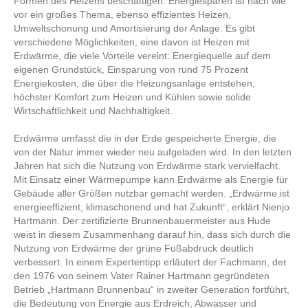
Formen des Heizens beschäftigen. Energiesparen ist nach wie
vor ein großes Thema, ebenso effizientes Heizen,
Umweltschonung und Amortisierung der Anlage. Es gibt
verschiedene Möglichkeiten, eine davon ist Heizen mit
Erdwärme, die viele Vorteile vereint: Energiequelle auf dem
eigenen Grundstück, Einsparung von rund 75 Prozent
Energiekosten, die über die Heizungsanlage entstehen,
höchster Komfort zum Heizen und Kühlen sowie solide
Wirtschaftlichkeit und Nachhaltigkeit.
Erdwärme umfasst die in der Erde gespeicherte Energie, die
von der Natur immer wieder neu aufgeladen wird. In den letzten
Jahren hat sich die Nutzung von Erdwärme stark vervielfacht.
Mit Einsatz einer Wärmepumpe kann Erdwärme als Energie für
Gebäude aller Größen nutzbar gemacht werden. „Erdwärme ist
energieeffizient, klimaschonend und hat Zukunft“, erklärt Nienjo
Hartmann. Der zertifizierte Brunnenbauermeister aus Hude
weist in diesem Zusammenhang darauf hin, dass sich durch die
Nutzung von Erdwärme der grüne Fußabdruck deutlich
verbessert. In einem Expertentipp erläutert der Fachmann, der
den 1976 von seinem Vater Rainer Hartmann gegründeten
Betrieb „Hartmann Brunnenbau“ in zweiter Generation fortführt,
die Bedeutung von Energie aus Erdreich, Abwasser und