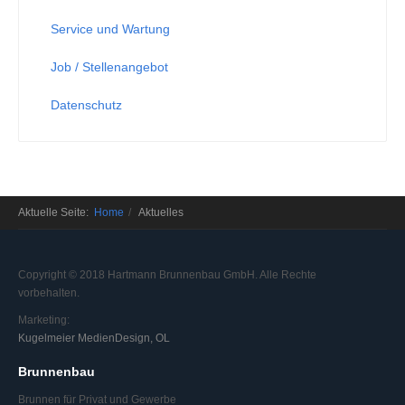
Service und Wartung
Job / Stellenangebot
Datenschutz
Aktuelle Seite:
Home
Aktuelles
Copyright © 2018 Hartmann Brunnenbau GmbH. Alle Rechte
vorbehalten.
Marketing:
Kugelmeier MedienDesign, OL
Brunnenbau
Brunnen für Privat und Gewerbe